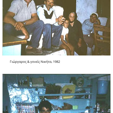
Γιώργαρος & γονείς Νικήτα, 1982