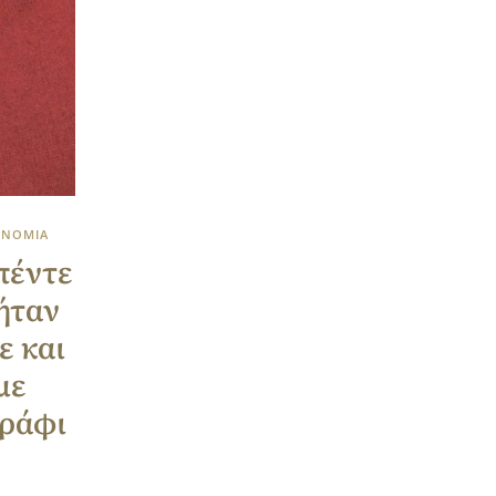
ΟΝΟΜΙΑ
πέντε
 ήταν
ε και
με
ωράφι