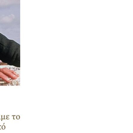
με το
πό