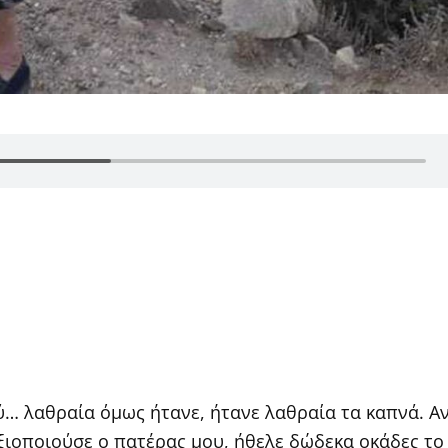
… λαθραία όμως ήτανε, ήτανε λαθραία τα καπνά. Α
ιοποιούσε ο πατέρας μου, ήθελε δώδεκα οκάδες το