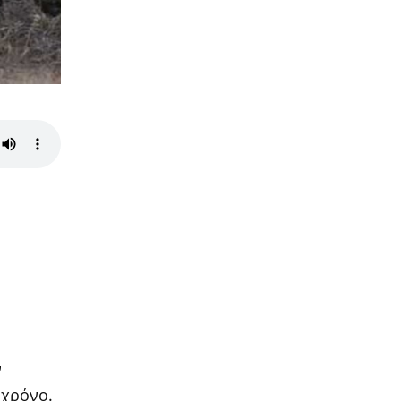
ν
 χρόνο.