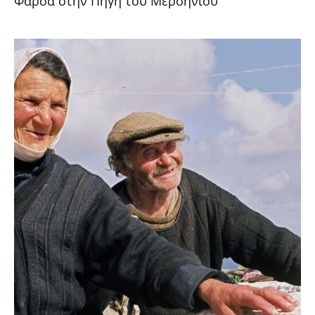
Φάρσα στην Πηγή του Μερσηνιού