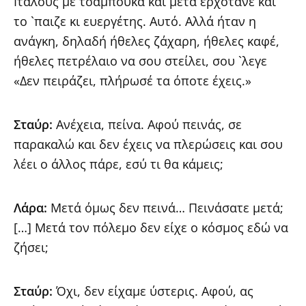
Ιταλούς με τσαμπουκά και μετά ερχότανε και
το `παιζε κι ευεργέτης. Αυτό. Αλλά ήταν η
ανάγκη, δηλαδή ήθελες ζάχαρη, ήθελες καφέ,
ήθελες πετρέλαιο να σου στείλει, σου `λεγε
«Δεν πειράζει, πλήρωσέ τα όποτε έχεις.»
Σταύρ:
Ανέχεια, πείνα. Αφού πεινάς, σε
παρακαλώ και δεν έχεις να πλερώσεις και σου
λέει ο άλλος πάρε, εσύ τι θα κάμεις;
Λάρα:
Μετά όμως δεν πεινά… Πεινάσατε μετά;
[…] Μετά τον πόλεμο δεν είχε ο κόσμος εδώ να
ζήσει;
Σταύρ:
Όχι, δεν είχαμε ύστερις. Αφού, ας