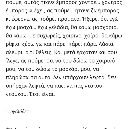
πούμε, αυτός ήτονε έμπορος χοντρέ… χοντρός
έμπορος κι έχει, ας πούμε… ήτανε ζωέμπορος
κι έφερνε, ας πούμε, πράματα. Ήξερε, ότι εγώ
έχω μοσχά… έχω γελάδια, θα κάμω μοσχάρια,
θα κάμω, με συχωρείς, χοιρινό, χοίρο, θα κάμω
ρίφια, ξέρω γω και πάρε, πάρε, πάρε. Λάδια,
αλεύρι, ό,τι θέλεις. Και μετά ερχόταν και σου
`λεγε, ας πούμε, ότι να του δώσω το χοιρινό
μου, να του δώσω το μοσκάρι μου, να
πληρώσω τα αυτά. Δεν υπάρχουν λεφτά, δεν
υπήρχαν λεφτά, να πας, να πας ντάκου
ντούκου. Έτσι είναι.
αγελάδες