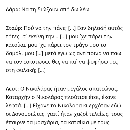
Λάρα:
Να τη διώξουν από δω λέω.
Σταύρ:
Πού να την πάνε; […] Εαν δηλαδή αυτός
τότες, σ` εκείνη την… […] μου `χε πάρει την
κατσίκα, μου `χε πάρει τον τράγο μου το
δαμάλι μου […] μετά εγώ ως αντίποινα να παω
να τον εσκοτώσω, θες να πα` να ψοφήσω μες
στη φυλακή; […]
Λευτ:
Ο Νικολάρας ήταν μεγάλος απατεώνας.
Καταρχήν ο Νικολάρας πλούτισε έτσι, έκανε
λεφτά. […] Είχανε το Νικολάρα κι ερχόταν εδώ
οι Δονουσιώτες, γιατί ήταν χαζοί τελείως, τους
έπαιρνε τα μοσχάρια, τα κατσίκια με τους