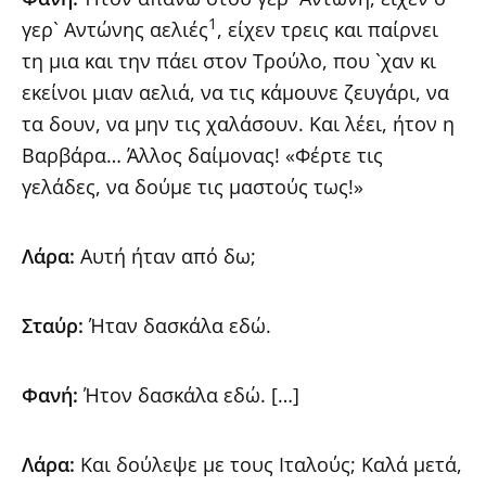
1
γερ` Αντώνης αελιές
, είχεν τρεις και παίρνει
τη μια και την πάει στον Τρούλο, που `χαν κι
εκείνοι μιαν αελιά, να τις κάμουνε ζευγάρι, να
τα δουν, να μην τις χαλάσουν. Και λέει, ήτον η
Βαρβάρα…
Άλλος δαίμονας! «Φέρτε τις
γελάδες, να δούμε τις μαστούς τως!»
Λάρα:
Αυτή ήταν από δω;
Σταύρ:
Ήταν δασκάλα εδώ.
Φανή:
Ήτον δασκάλα εδώ. […]
Λάρα:
Και δούλεψε με τους Ιταλούς; Καλά μετά,