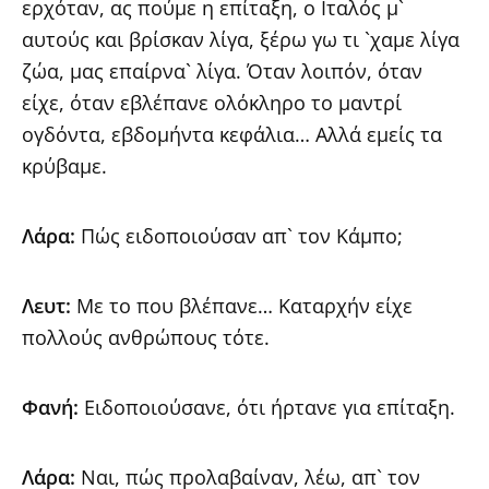
ερχόταν, ας πούμε η επίταξη, ο Ιταλός μ`
αυτούς και βρίσκαν λίγα, ξέρω γω τι `χαμε λίγα
ζώα, μας επαίρνα` λίγα. Όταν λοιπόν, όταν
είχε, όταν εβλέπανε ολόκληρο το μαντρί
ογδόντα, εβδομήντα κεφάλια… Αλλά εμείς τα
κρύβαμε.
Λάρα:
Πώς ειδοποιούσαν απ` τον Κάμπο;
Λευτ:
Με το που βλέπανε… Καταρχήν είχε
πολλούς ανθρώπους τότε.
Φανή:
Ειδοποιούσανε, ότι ήρτανε για επίταξη.
Λάρα:
Ναι, πώς προλαβαίναν, λέω, απ` τον