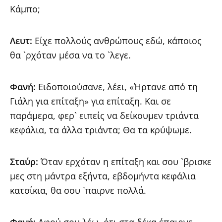
Κάμπο;
Λευτ:
Είχε πολλούς ανθρώπους εδώ, κάποιος
θα `ρχόταν μέσα να το `λεγε.
Φανή:
Ειδοποιούσανε, λέει, «Ήρτανε από τη
Γιάλη για επίταξη» για επίταξη. Και σε
παράμερα, φερ` ειπείς να δείκουμεν τριάντα
κεφάλια, τα άλλα τριάντα; Θα τα κρύψωμε.
Σταύρ:
Όταν ερχόταν η επίταξη και σου `βρισκε
μες στη μάντρα εξήντα, εβδομήντα κεφάλια
κατσίκια, θα σου `παιρνε πολλά.
Φανή:
Αφού σου λέω, ότι στα δέκα έπαιρνε