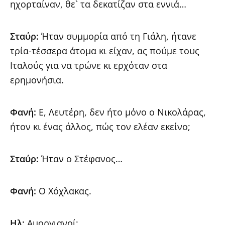
ηχορταίναν, θε` τα δεκατίζαν στα εννιά…
Σταύρ:
Ήταν συμμορία από τη Γιάλη, ήτανε
τρία-τέσσερα άτομα κι είχαν, ας πούμε τους
Ιταλούς για να τρώνε κι ερχόταν στα
ερημονήσια
.
Φανή:
Ε, Λευτέρη, δεν ήτο μόνο ο Νικολάρας,
ήτον κι ένας άλλος, πώς τον ελέαν εκείνο;
Σταύρ:
Ήταν ο Στέφανος…
Φανή:
Ο Χόχλακας.
Ηλ:
Αμοργιανοί;