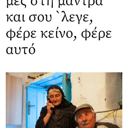
μες στη μάντρα
και σου `λεγε,
φέρε κείνο, φέρε
αυτό