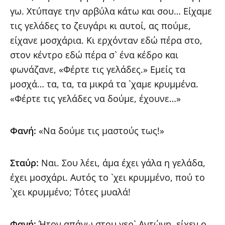
γω. Χτύπαγε την αρβύλα κάτω και σου… Είχαμε
τις γελάδες το ζευγάρι κι αυτοί, ας πούμε,
είχανε μοσχάρια. Κι ερχόνταν εδώ πέρα στο,
στον κέντρο εδώ πέρα σ` ένα κέδρο και
φωνάζανε, «Φέρτε τις γελάδες.» Εμείς τα
μοσχά… τα, τα, τα μικρά τα `χαμε κρυμμένα.
«Φέρτε τις γελάδες να δούμε, έχουνε…»
Φανή:
«Να δούμε τις μαστούς τως!»
Σταύρ:
Ναι. Σου λέει, άμα έχει γάλα η γελάδα,
έχει μοσχάρι. Αυτός το `χει κρυμμένο, πού το
`χει κρυμμένο; Τότες μυαλά!
Φανή:
Ήτον απάνω στου γερ` Αντώνη, είχεν ο