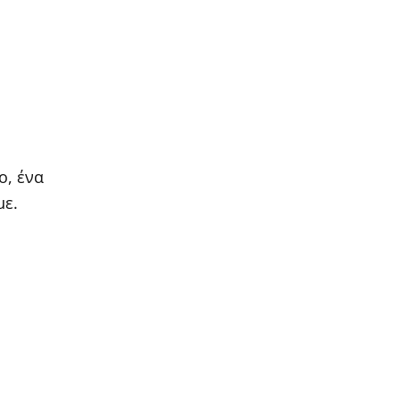
ο, ένα
με.