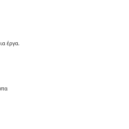
ια έργα.
μπα