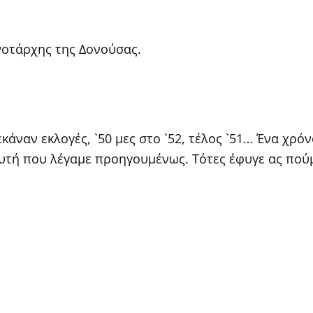
νοτάρχης της Δονούσας.
εκάναν εκλογές, `50 μες στο `52, τέλος `51… Ένα χρόν
υτή που λέγαμε προηγουμένως. Τότες έφυγε ας πού