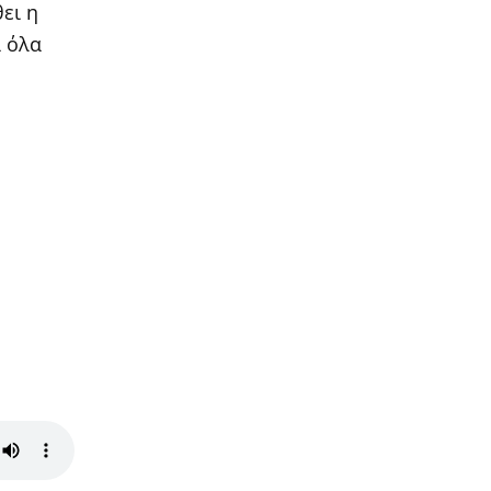
ει η
ά όλα