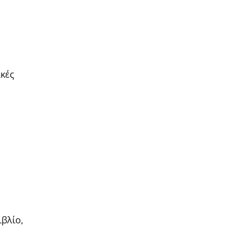
κές
ιβλίο,